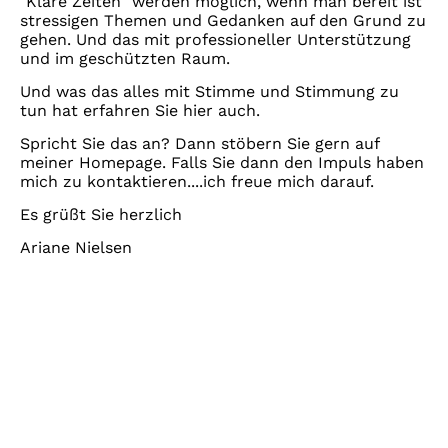
"Klare Zeiten" werden möglich, wenn man bereit ist
stressigen Themen und Gedanken auf den Grund zu
gehen. Und das mit professioneller Unterstützung
und im geschützten Raum.
Und was das alles mit Stimme und Stimmung zu
tun hat erfahren Sie hier auch.
Spricht Sie das an? Dann stöbern Sie gern auf
meiner Homepage. Falls Sie dann den Impuls haben
mich zu kontaktieren....ich freue mich darauf.
Es grüßt Sie herzlich
Ariane Nielsen
Klare Zeiten
Sprechzeiten Montag - Freitag
11:00 Uhr - 19:00 Uhr
Dipl. Oec.-troph. Ariane
Nielsen
(und nach Vereinbarung)
Zert. Coach - Zert.
Mediatorin
Mentorship -
Coach THE WORK