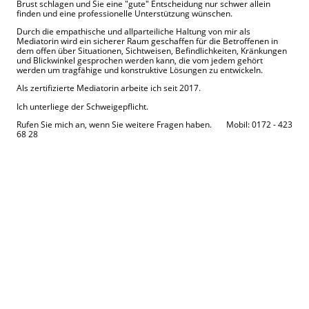
Brust schlagen und Sie eine "gute" Entscheidung nur schwer allein
finden und eine professionelle Unterstützung wünschen.
Durch
die empathische und allparteiliche Haltung von mir als
Mediatorin wird ein sicherer Raum geschaffen für die Betroffenen in
dem offen über Situationen, Sichtweisen, Befindlichkeiten, Kränkungen
und Blickwinkel gesprochen werden kann, die vom jedem gehört
werden um tragfähige und konstruktive Lösungen zu entwickeln.
Als zertifizierte Mediatorin arbeite ich seit 2017.
Ich unterliege der Schweigepflicht.
Rufen Sie mich an, wenn Sie weitere Fragen haben. Mobil: 0172 - 423
68 28
Klare Zeiten
Sprechzeiten Montag - Freitag
11:00 Uhr - 19:00 Uhr
Dipl. Oec.-troph. Ariane
Nielsen
(und nach Vereinbarung)
Zert. Coach - Zert.
Mediatorin