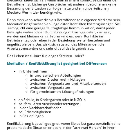
Mediation bietet sich an, wenn man in einem Konflikt selbst einer der
Betroffener ist, bisherige Gespräche mit anderen Betroffenen keine
Besserung der Situation zur Folge hatte und ein unparteiischen
Mediator/Vermittler benötigt wird.
Denn man kann schwerlich als Betroffener sein eigener Mediator sein.
Mediation ist gemessen an ungelösten Konflikten kostengünstiger. Sie
ermöglicht eine geregelte, tragfähige Kommunikation, damit jeder
Beteiligte während der Durchführung mit sich gelöster, klar sein,
werden und bleiben kann. Teurer wird es, wenn Konflikte im
Betriebsalltag oder eben in der Beziehung weiter bestehen und
ungelöst bleiben. Das wirkt sich aus auf das Miteinander, die
Arbeitsatmosphäre und sehr oft auf das Ergebnis aus.
Das Leben ist zu kurz für langes Streiten - oder?
Mediation / Konfliktklärung ist geeignet bei Differenzen
in Unternehmen
in und zwischen Abteilungen
zwischen 2 oder mehr Kollegen
zwischen Vorgesetzten und Mitarbeitenden
zwischen Vorgesetzten
für gemeinsamen Lösungsfindungen
an Schule, in Kindergärten oder in NGO´s
bei familiären Auseinandersetzungen
in der Nachbarschaft oder
bei Erbstreitigkeiten
in Beziehungen
Konfliktklärung ist auch geeignet, wenn Sie selbst ganz persönlich eine
problematische Situation erleben, in der "ach zwei Herzen" in Ihrer