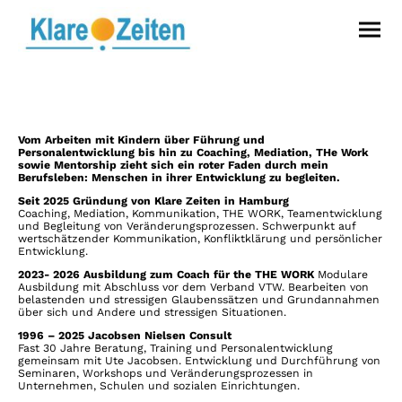
Vom Arbeiten mit Kindern über Führung und
Personalentwicklung bis hin zu Coaching, Mediation, THe Work
sowie Mentorship zieht sich ein roter Faden durch mein
Berufsleben: Menschen in ihrer Entwicklung zu begleiten.
Seit 2025 Gründung von Klare Zeiten in Hamburg
Coaching, Mediation, Kommunikation, THE WORK, Teamentwicklung
und Begleitung von Veränderungsprozessen. Schwerpunkt auf
wertschätzender Kommunikation, Konfliktklärung und persönlicher
Entwicklung.
2023- 2026 Ausbildung zum Coach für the THE WORK
Modulare
Ausbildung mit Abschluss vor dem Verband VTW. Bearbeiten von
belastenden und stressigen Glaubenssätzen und Grundannahmen
über sich und Andere und stressigen Situationen.
1996 – 2025 Jacobsen Nielsen Consult
Fast 30 Jahre Beratung, Training und Personalentwicklung
gemeinsam mit Ute Jacobsen. Entwicklung und Durchführung von
Seminaren, Workshops und Veränderungsprozessen in
Unternehmen, Schulen und sozialen Einrichtungen.