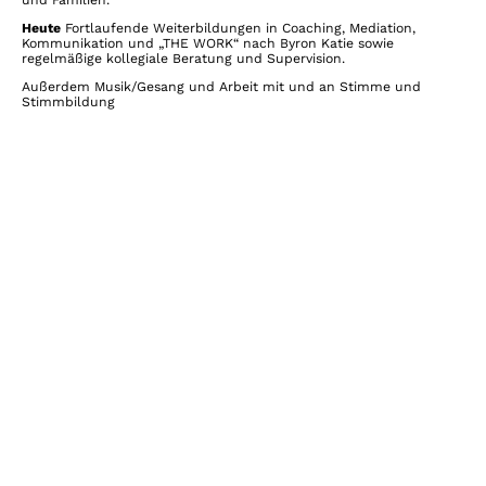
Heute
Fortlaufende Weiterbildungen in Coaching, Mediation,
Kommunikation und „THE WORK“ nach Byron Katie sowie
regelmäßige kollegiale Beratung und Supervision.
Außerdem Musik/Gesang und Arbeit mit und an Stimme und
Stimmbildung
Klare Zeiten
Sprechzeiten Montag - Freitag
11:00 Uhr - 19:00 Uhr
Dipl. Oec.-troph. Ariane
Nielsen
(und nach Vereinbarung)
Zert. Coach - Zert.
Mediatorin
Mentorship -
Coach THE WORK
Kathenkoppel 36a
22159 Hamburg
(Farmsen-Berne)